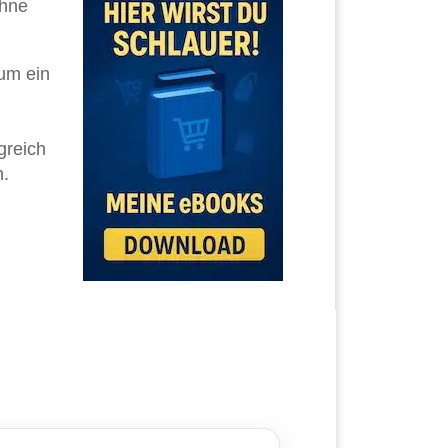
ohne
aum ein
greich
n.