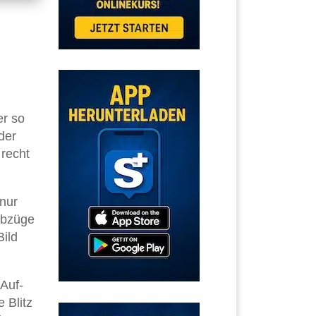
er so
der
 recht
 nur
abzüge
Bild
Auf-
 Blitz