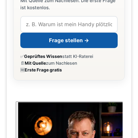
Mit Quelle zum Nachlesen. Die erste Frage
ist kostenlos.
Frage stellen →
✅
Geprüftes Wissen
statt KI-Raterei
📄
Mit Quelle
zum Nachlesen
🆓
Erste Frage gratis