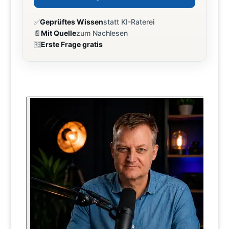
✅
Geprüftes Wissen
statt KI-Raterei
📄
Mit Quelle
zum Nachlesen
🆓
Erste Frage gratis