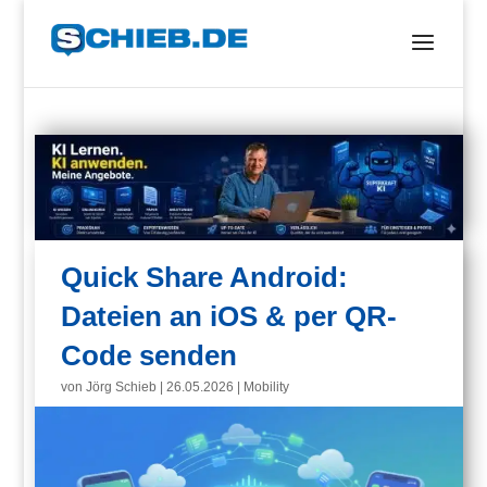
Quick Share Android:
Dateien an iOS & per QR-
Code senden
von
Jörg Schieb
|
26.05.2026
|
Mobility