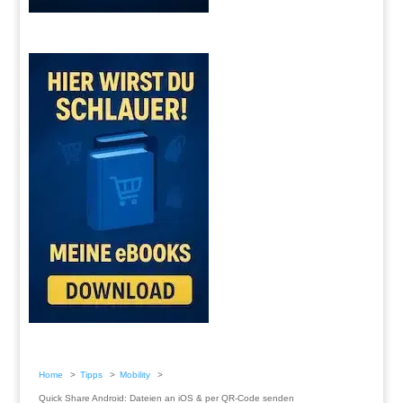
Home
Tipps
Mobility
Quick Share Android: Dateien an iOS & per QR-Code senden