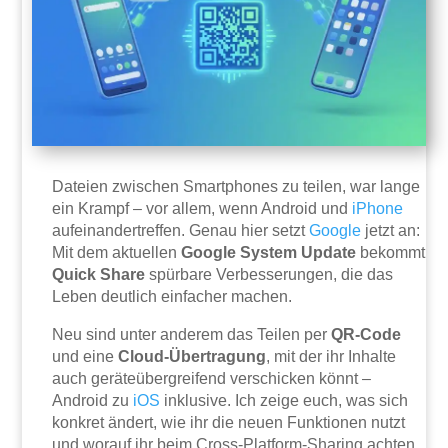
Dateien zwischen Smartphones zu teilen, war lange
ein Krampf – vor allem, wenn Android und
iPhone
aufeinandertreffen. Genau hier setzt
Google
jetzt an:
Mit dem aktuellen
Google System Update
bekommt
Quick Share
spürbare Verbesserungen, die das
Leben deutlich einfacher machen.
Neu sind unter anderem das Teilen per
QR-Code
und eine
Cloud-Übertragung
, mit der ihr Inhalte
auch geräteübergreifend verschicken könnt –
Android zu
iOS
inklusive. Ich zeige euch, was sich
konkret ändert, wie ihr die neuen Funktionen nutzt
und worauf ihr beim Cross-Platform-Sharing achten