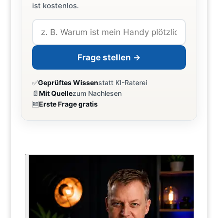
ist kostenlos.
Frage stellen →
✅
Geprüftes Wissen
statt KI-Raterei
📄
Mit Quelle
zum Nachlesen
🆓
Erste Frage gratis