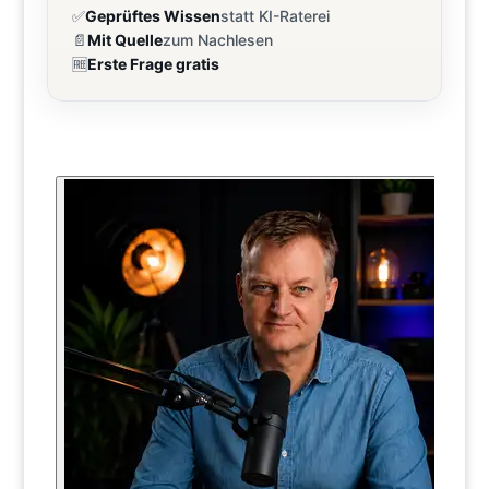
✅
Geprüftes Wissen
statt KI-Raterei
📄
Mit Quelle
zum Nachlesen
🆓
Erste Frage gratis