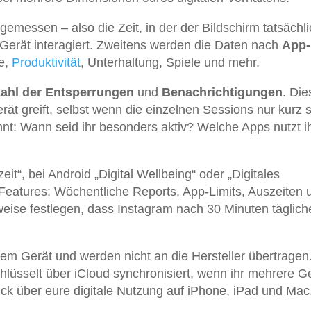
gemessen – also die Zeit, in der der Bildschirm tatsächl
m Gerät interagiert. Zweitens werden die Daten nach
App-
ke,
Produktivität
, Unterhaltung, Spiele und mehr.
ahl der Entsperrungen
und
Benachrichtigungen
. Die
rät greift, selbst wenn die einzelnen Sessions nur kurz s
nnt: Wann seid ihr besonders aktiv? Welche Apps nutzt i
eit“, bei Android „Digital Wellbeing“ oder „Digitales
Features: Wöchentliche Reports, App-Limits, Auszeiten 
sweise festlegen, dass Instagram nach 30 Minuten täglich
rem Gerät und werden nicht an die Hersteller übertragen
lüsselt über iCloud synchronisiert, wenn ihr mehrere G
ick über eure digitale Nutzung auf iPhone, iPad und Mac