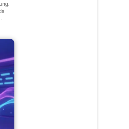
ung.
ds
.