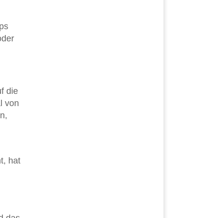
pps
oder
f die
l von
n,
t, hat
rd das