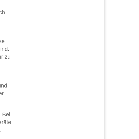
ich
se
ind.
hr zu
und
er
. Bei
eräte
.