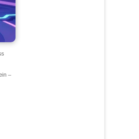
ss
ein –