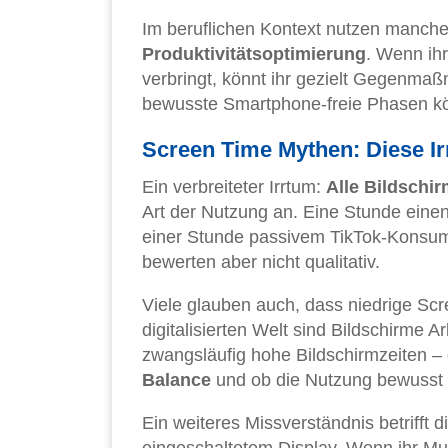
Im beruflichen Kontext nutzen manc
Produktivitätsoptimierung
. Wenn ihr
verbringt, könnt ihr gezielt Gegenmaß
bewusste Smartphone-freie Phasen kö
Screen Time Mythen: Diese Irr
Ein verbreiteter Irrtum:
Alle Bildschir
Art der Nutzung an. Eine Stunde einen
einer Stunde passivem TikTok-Konsum.
bewerten aber nicht qualitativ.
Viele glauben auch, dass niedrige Scr
digitalisierten Welt sind Bildschirme 
zwangsläufig hohe Bildschirmzeiten – d
Balance
und ob die Nutzung bewusst o
Ein weiteres Missverständnis betrifft 
eingeschaltetem Display. Wenn ihr Mus