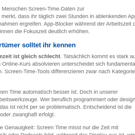
he Menschen Screen-Time-Daten zur
 merkt, dass ihr täglich zwei Stunden in ablenkenden A
nahmen ergreifen. App-Blocker während der Arbeitszeit 
nnen die Fokuszeit deutlich erhöhen.
tümer solltet ihr kennen
mzeit ist gleich schlecht
. Tatsächlich kommt es stark au
 Online-Kurs absolvieren unterscheidet sich fundamenta
 Screen-Time-Tools differenzieren zwar nach Kategorie
een Time automatisch besser ist. Doch in unserer
Arbeitswerkzeuge. Wer beruflich programmiert oder design
as ist nicht per se problematisch. Entscheidend ist die
der zwanghaft erfolgt.
die Genauigkeit: Screen Time misst nur die Zeit mit
ik oder Podcasts hört, während das Display aus ist, wi