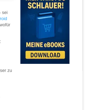
 sei
roid
 wofür
:
ser zu
e