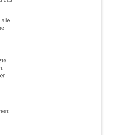
 alle
he
zte
n.
er
men: