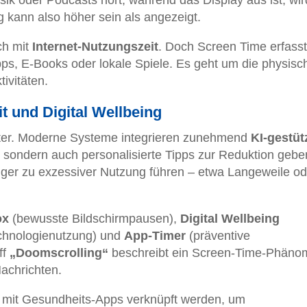
g kann also höher sein als angezeigt.
ch mit
Internet-Nutzungszeit
. Doch Screen Time erfasst
Apps, E-Books oder lokale Spiele. Es geht um die physisc
ivitäten.
t und Digital Wellbeing
eiter. Moderne Systeme integrieren zunehmend
KI-gestüt
, sondern auch personalisierte Tipps zur Reduktion gebe
ger zu exzessiver Nutzung führen – etwa Langeweile od
ox
(bewusste Bildschirmpausen),
Digital Wellbeing
echnologienutzung) und
App-Timer
(präventive
ff
„Doomscrolling“
beschreibt ein Screen-Time-Phäno
achrichten.
 mit Gesundheits-Apps verknüpft werden, um