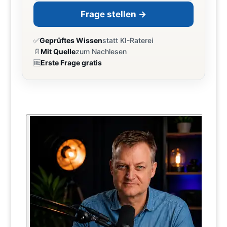
Frage stellen →
✅
Geprüftes Wissen
statt KI-Raterei
📄
Mit Quelle
zum Nachlesen
🆓
Erste Frage gratis