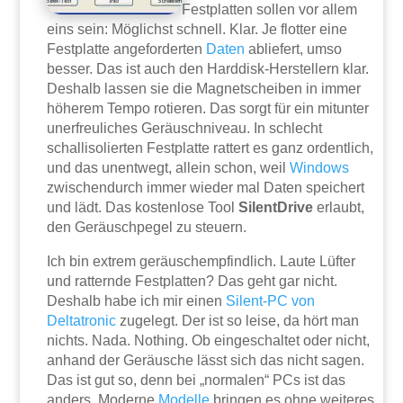
Festplatten sollen vor allem
eins sein: Möglichst schnell. Klar. Je flotter eine
Festplatte angeforderten
Daten
abliefert, umso
besser. Das ist auch den Harddisk-Herstellern klar.
Deshalb lassen sie die Magnetscheiben in immer
höherem Tempo rotieren. Das sorgt für ein mitunter
unerfreuliches Geräuschniveau. In schlecht
schallisolierten Festplatte rattert es ganz ordentlich,
und das unentwegt, allein schon, weil
Windows
zwischendurch immer wieder mal Daten speichert
und lädt. Das kostenlose Tool
SilentDrive
erlaubt,
den Geräuschpegel zu steuern.
Ich bin extrem geräuschempfindlich. Laute Lüfter
und ratternde Festplatten? Das geht gar nicht.
Deshalb habe ich mir einen
Silent-PC von
Deltatronic
zugelegt. Der ist so leise, da hört man
nichts. Nada. Nothing. Ob eingeschaltet oder nicht,
anhand der Geräusche lässt sich das nicht sagen.
Das ist gut so, denn bei „normalen“ PCs ist das
anders. Moderne
Modelle
bringen es ohne weiteres