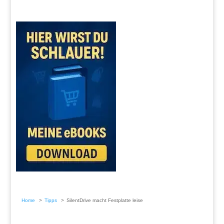
Home
Tipps
SilentDrive macht Festplatte leise