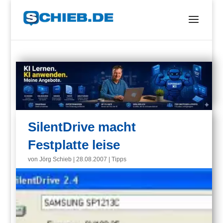
SilentDrive macht
Festplatte leise
von
Jörg Schieb
|
28.08.2007
|
Tipps