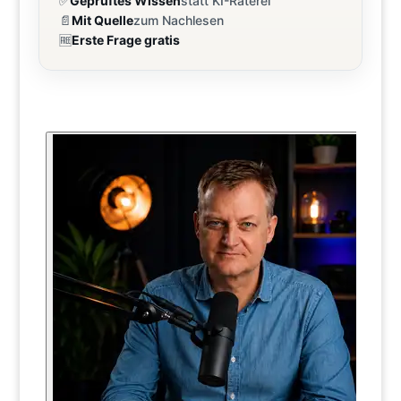
✅
Geprüftes Wissen
statt KI-Raterei
📄
Mit Quelle
zum Nachlesen
🆓
Erste Frage gratis