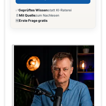
✅
Geprüftes Wissen
statt KI-Raterei
📄
Mit Quelle
zum Nachlesen
🆓
Erste Frage gratis