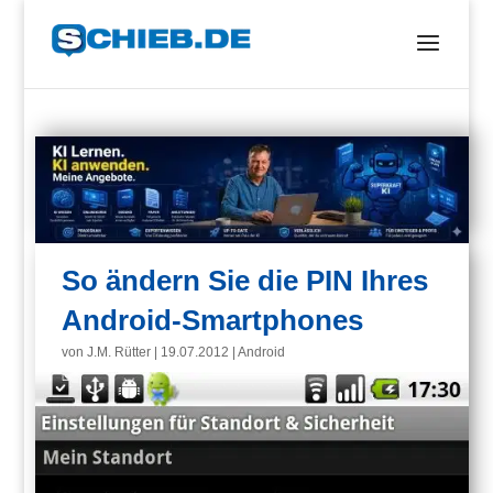
So ändern Sie die PIN Ihres
Android-Smartphones
von
J.M. Rütter
|
19.07.2012
|
Android