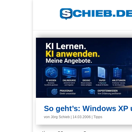
So geht’s: Windows XP 
von
Jörg Schieb
|
14.03.2006
|
Tipps