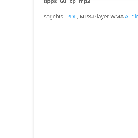
tipps_60_xp_mp3
sogehts,
PDF
, MP3-Player WMA
Audi