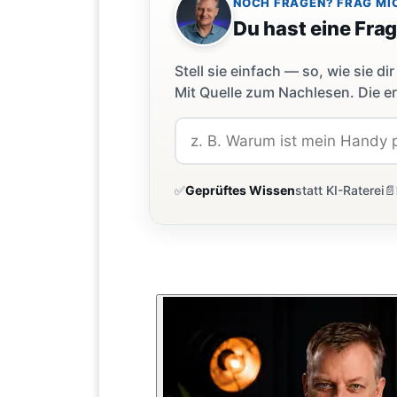
NOCH FRAGEN? FRAG MI
Du hast eine Fra
Stell sie einfach — so, wie sie 
Mit Quelle zum Nachlesen. Die er
✅
Geprüftes Wissen
statt KI-Raterei
📄