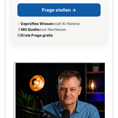
Frage stellen →
✅
Geprüftes Wissen
statt KI-Raterei
📄
Mit Quelle
zum Nachlesen
🆓
Erste Frage gratis