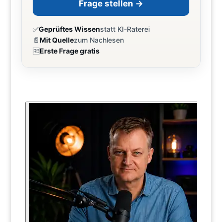
Frage stellen →
✅
Geprüftes Wissen
statt KI-Raterei
📄
Mit Quelle
zum Nachlesen
🆓
Erste Frage gratis