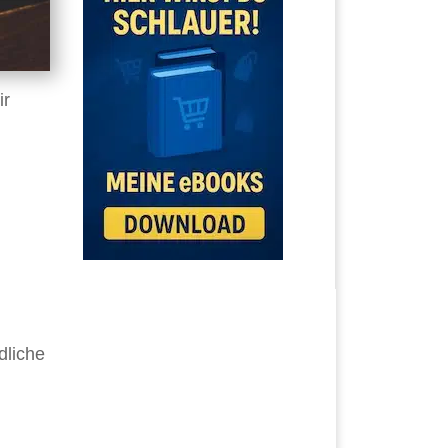
ir
dliche