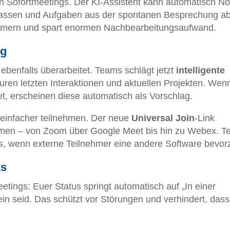
n Sofortmeetings. Der KI-Assistent kann automatisch No
fassen und Aufgaben aus der spontanen Besprechung abl
lnehmern und spart enormen Nachbearbeitungsaufwand.
ng
benfalls überarbeitet. Teams schlägt jetzt
intelligente
uren letzten Interaktionen und aktuellen Projekten. Wenn
et, erscheinen diese automatisch als Vorschlag.
 einfacher teilnehmen. Der neue
Universal Join
-Link
tformen – von Zoom über Google Meet bis hin zu Webex. 
ks, wenn externe Teilnehmer eine andere Software bevor
ks
eetings: Euer Status springt automatisch auf „In einer
in seid. Das schützt vor Störungen und verhindert, dass