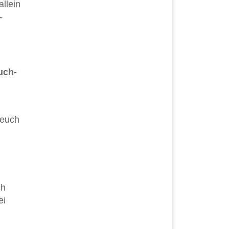
allein
-
uch-
 euch
ch
ei