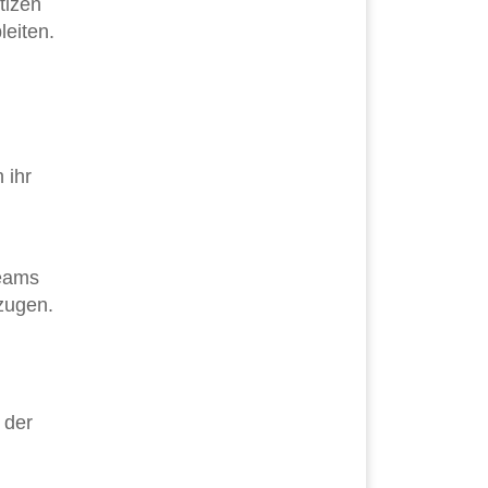
tizen
eiten.
 ihr
Teams
zugen.
 der