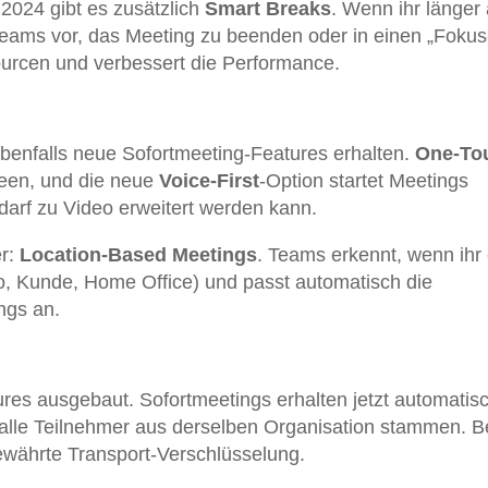
024 gibt es zusätzlich
Smart Breaks
. Wenn ihr länger 
Teams vor, das Meeting zu beenden oder in einen „Fokus
urcen und verbessert die Performance.
enfalls neue Sofortmeeting-Features erhalten.
One-To
een, und die neue
Voice-First
-Option startet Meetings
edarf zu Video erweitert werden kann.
er:
Location-Based Meetings
. Teams erkennt, wenn ihr
o, Kunde, Home Office) und passt automatisch die
ngs an.
ures ausgebaut. Sofortmeetings erhalten jetzt automatis
alle Teilnehmer aus derselben Organisation stammen. B
bewährte Transport-Verschlüsselung.