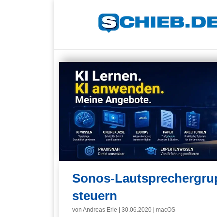
Sonos-Lautsprechergru
steuern
von
Andreas Erle
|
30.06.2020
|
macOS