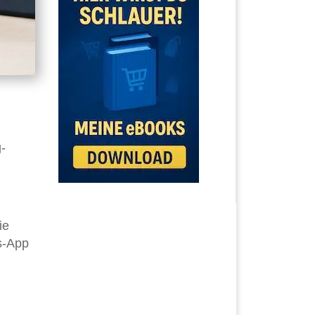
-
ie
s-App