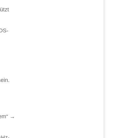
ützt
cOS-
ein.
tem“ →
GHz-