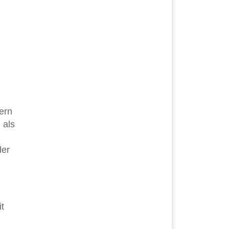
ern
 als
der
it