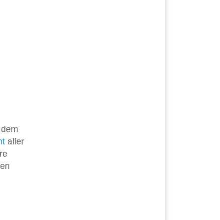
n dem
ht
aller
re
len