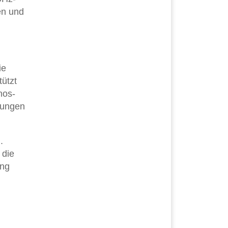
en und
ie
ützt
nos-
erungen
.
 die
ung