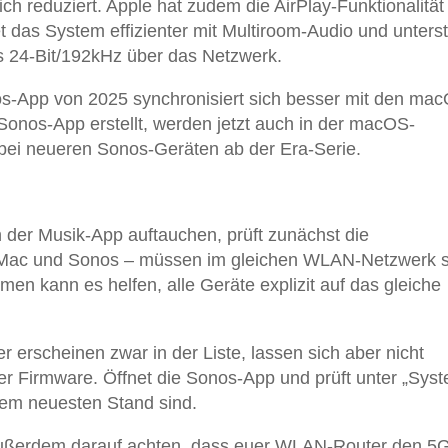
ch reduziert. Apple hat zudem die AirPlay-Funktionalität
 das System effizienter mit Multiroom-Audio und unterst
s 24-Bit/192kHz über das Netzwerk.
os-App von 2025 synchronisiert sich besser mit den ma
 Sonos-App erstellt, werden jetzt auch in der macOS-
r bei neueren Sonos-Geräten ab der Era-Serie.
n der Musik-App auftauchen, prüft zunächst die
 Mac und Sonos – müssen im gleichen WLAN-Netzwerk s
n kann es helfen, alle Geräte explizit auf das gleiche
 erscheinen zwar in der Liste, lassen sich aber nicht
ter Firmware. Öffnet die Sonos-App und prüft unter „Sys
dem neuesten Stand sind.
r außerdem darauf achten, dass euer WLAN-Router den 5