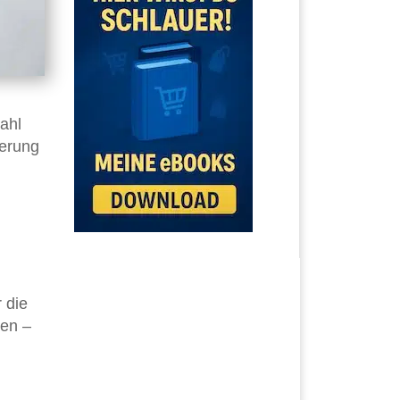
ahl
ierung
r die
hen –