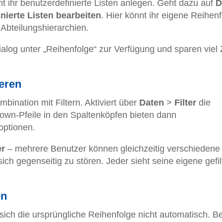
 ihr benutzerdefinierte Listen anlegen. Geht dazu auf
D
nierte Listen bearbeiten
. Hier könnt ihr eigene Reihen
 Abteilungshierarchien.
alog unter „Reihenfolge“ zur Verfügung und sparen viel 
ieren
mbination mit Filtern. Aktiviert über
Daten
>
Filter
die
down-Pfeile in den Spaltenköpfen bieten dann
roptionen.
er
– mehrere Benutzer können gleichzeitig verschiedene F
ch gegenseitig zu stören. Jeder sieht seine eigene gefil
en
 sich die ursprüngliche Reihenfolge nicht automatisch. B