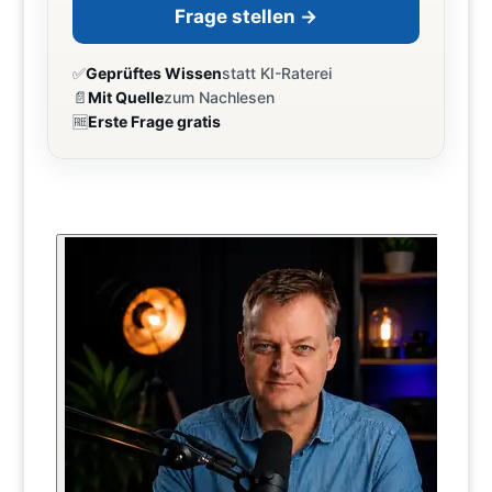
Frage stellen →
✅
Geprüftes Wissen
statt KI-Raterei
📄
Mit Quelle
zum Nachlesen
🆓
Erste Frage gratis