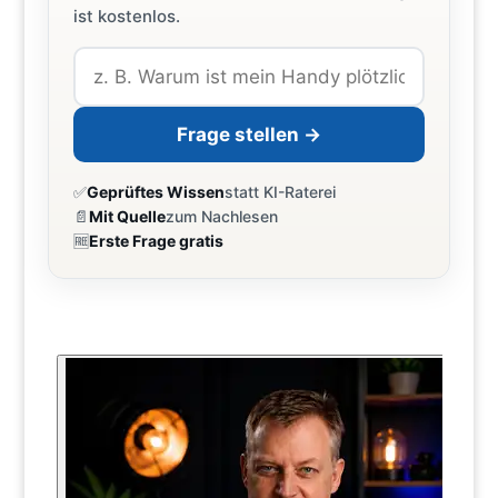
ist kostenlos.
Frage stellen →
✅
Geprüftes Wissen
statt KI-Raterei
📄
Mit Quelle
zum Nachlesen
🆓
Erste Frage gratis