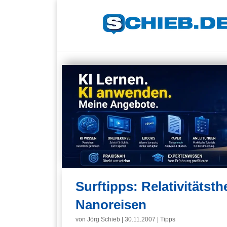
Surftipps: Relativitätst
Nanoreisen
von
Jörg Schieb
|
30.11.2007
|
Tipps