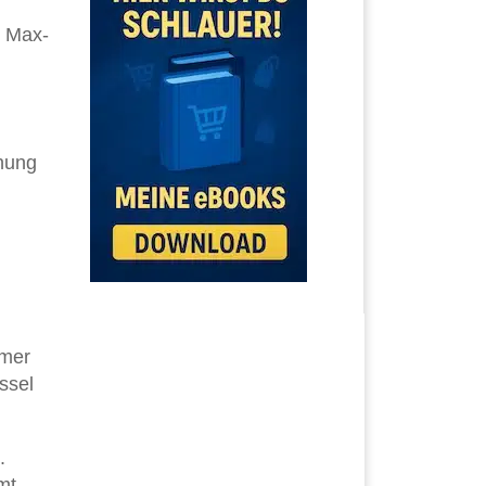
m Max-
chung
d
mmer
ssel
.
mt