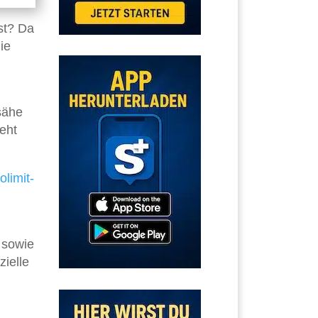
st? Da
ie
sähe
eht
limit-
n sowie
ielle