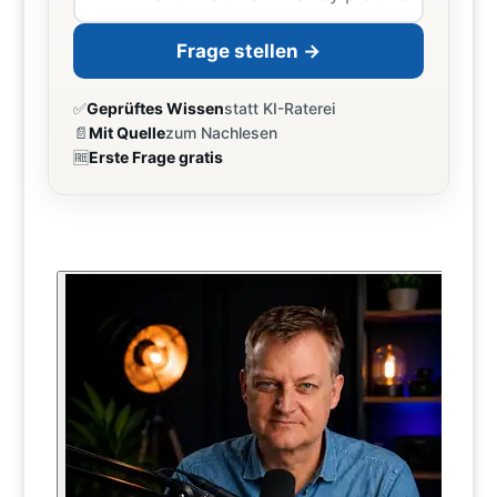
Frage stellen →
✅
Geprüftes Wissen
statt KI-Raterei
📄
Mit Quelle
zum Nachlesen
🆓
Erste Frage gratis