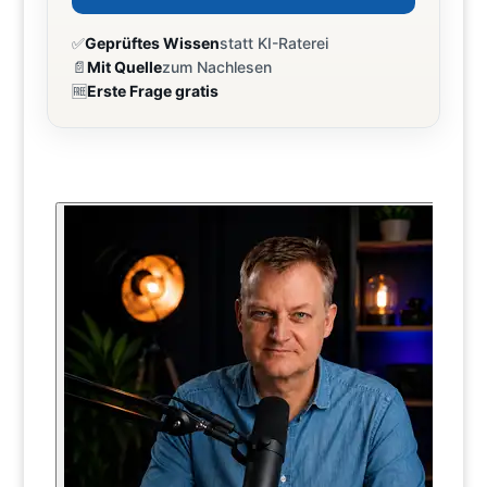
✅
Geprüftes Wissen
statt KI-Raterei
📄
Mit Quelle
zum Nachlesen
🆓
Erste Frage gratis