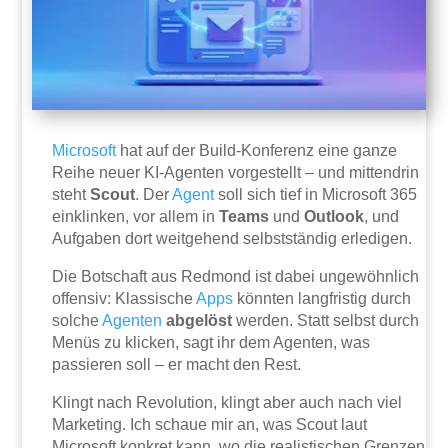
Microsoft
hat auf der Build-Konferenz eine ganze
Reihe neuer KI-Agenten vorgestellt – und mittendrin
steht
Scout
. Der
Agent
soll sich tief in Microsoft 365
einklinken, vor allem in
Teams
und
Outlook
, und
Aufgaben dort weitgehend selbstständig erledigen.
Die Botschaft aus Redmond ist dabei ungewöhnlich
offensiv: Klassische
Apps
könnten langfristig durch
solche
Agenten
abgelöst
werden. Statt selbst durch
Menüs zu klicken, sagt ihr dem Agenten, was
passieren soll – er macht den Rest.
Klingt nach Revolution, klingt aber auch nach viel
Marketing. Ich schaue mir an, was Scout laut
Microsoft konkret kann, wo die realistischen Grenzen