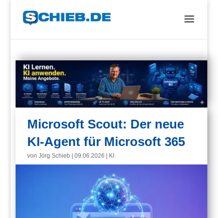
Microsoft Scout: Der neue
KI-Agent für Microsoft 365
von
Jörg Schieb
|
09.06.2026
|
KI