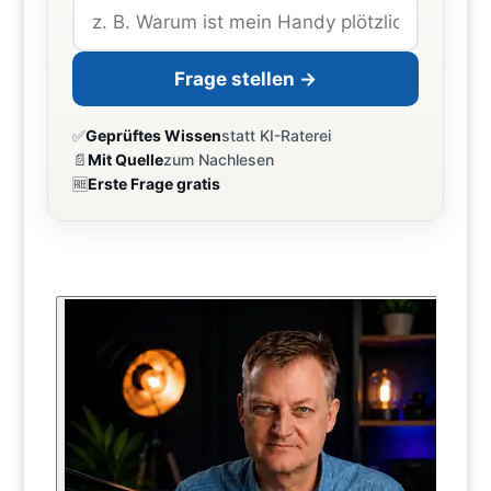
Frage stellen →
✅
Geprüftes Wissen
statt KI-Raterei
📄
Mit Quelle
zum Nachlesen
🆓
Erste Frage gratis