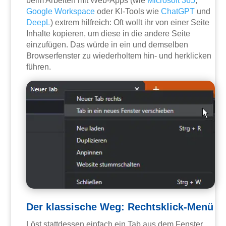
beim Arbeiten mit Web-Apps (wie
Microsoft 365
,
Google Workspace
oder KI-Tools wie
ChatGPT
und
DeepL
) extrem hilfreich: Oft wollt ihr von einer Seite
Inhalte kopieren, um diese in die andere Seite
einzufügen. Das würde in ein und demselben
Browserfenster zu wiederholtem hin- und herklicken
führen.
Der klassische Weg: Rechtsklick-Menü
Löst stattdessen einfach ein Tab aus dem Fenster.