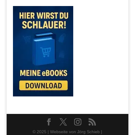
© 2025 | Webseite von Jörg Schieb |