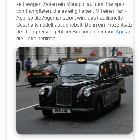
seit ewigen Zeiten ein Monopol auf den Transport
von Fahrgästen, die es eilig haben. Mit einer Taxi-
App, so die Argumentation, wird das traditionelle
Geschäftsmodell ausgehebelt. Denn ein Prozentsatz
des Fahrpreises geht bei Buchung über eine
App
an
die Betreiberfirma.