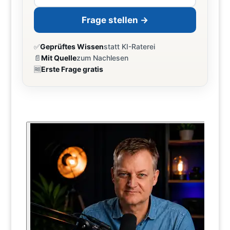
Frage stellen →
✅
Geprüftes Wissen
statt KI-Raterei
📄
Mit Quelle
zum Nachlesen
🆓
Erste Frage gratis