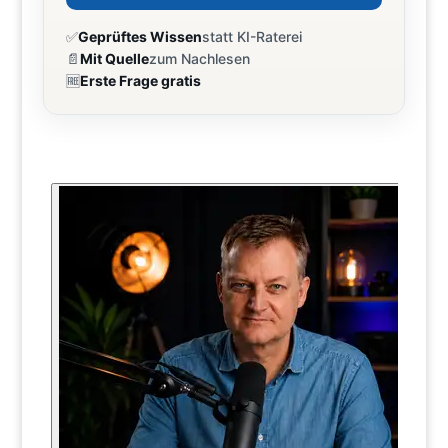
✅
Geprüftes Wissen
statt KI-Raterei
📄
Mit Quelle
zum Nachlesen
🆓
Erste Frage gratis