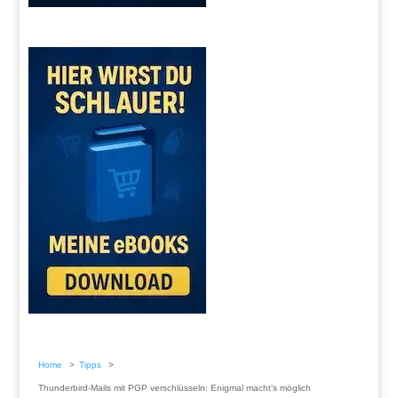
Home
Tipps
Thunderbird-Mails mit PGP verschlüsseln: Enigmal macht’s möglich