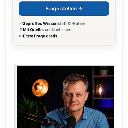
Frage stellen →
✅
Geprüftes Wissen
statt KI-Raterei
📄
Mit Quelle
zum Nachlesen
🆓
Erste Frage gratis