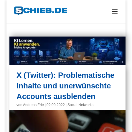
X (Twitter): Problematische
Inhalte und unerwünschte
Accounts ausblenden
von
Andreas Erle
|
02.09.2022
|
Social Networks