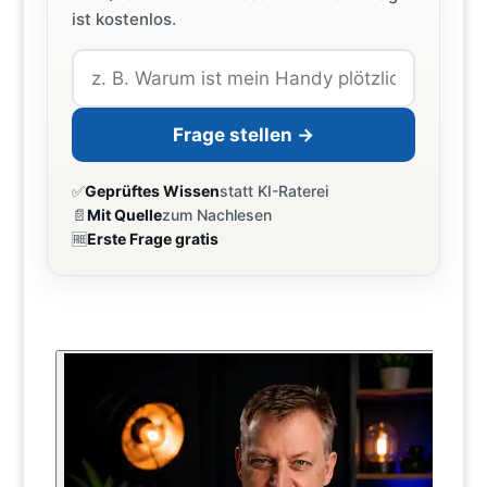
ist kostenlos.
Frage stellen →
✅
Geprüftes Wissen
statt KI-Raterei
📄
Mit Quelle
zum Nachlesen
🆓
Erste Frage gratis