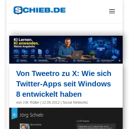
Von Tweetro zu X: Wie sich
Twitter-Apps seit Windows
8 entwickelt haben
von
J.M. Rütter
|
12.06.2012
|
Social Networks