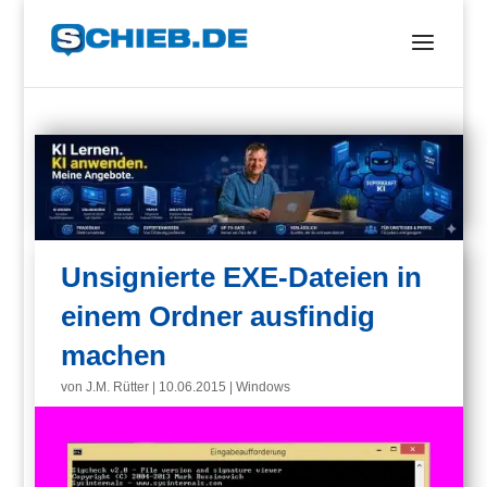
Unsignierte EXE-Dateien in
einem Ordner ausfindig
machen
von
J.M. Rütter
|
10.06.2015
|
Windows