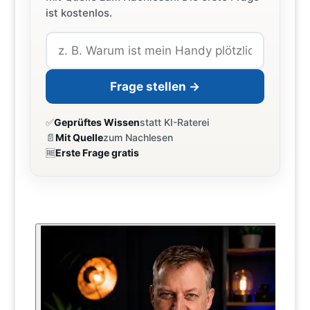
ist kostenlos.
Frage stellen →
✅
Geprüftes Wissen
statt KI-Raterei
📄
Mit Quelle
zum Nachlesen
🆓
Erste Frage gratis