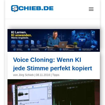
Voice Cloning: Wenn KI
jede Stimme perfekt kopiert
von
Jörg Schieb
|
08.11.2016
|
Tipps