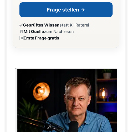
Frage stellen →
✅
Geprüftes Wissen
statt KI-Raterei
📄
Mit Quelle
zum Nachlesen
🆓
Erste Frage gratis