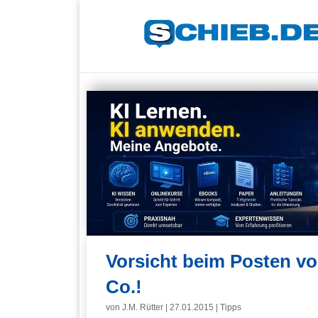
Vorsicht beim Posten v
Co.!
von
J.M. Rütter
|
27.01.2015
|
Tipps