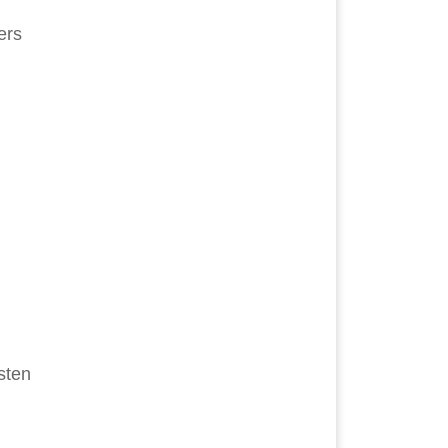
ers
sten