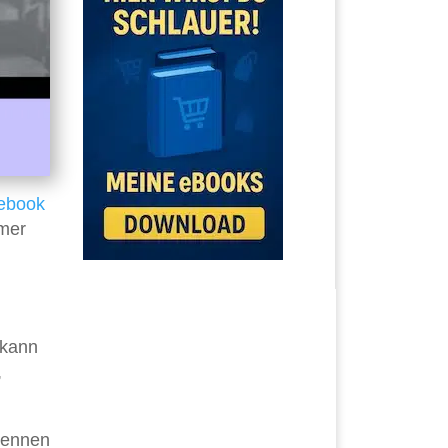
ebook
mmer
 kann
,
kennen