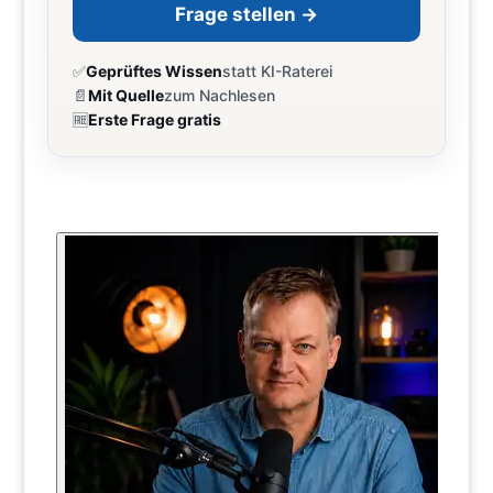
Frage stellen →
✅
Geprüftes Wissen
statt KI-Raterei
📄
Mit Quelle
zum Nachlesen
🆓
Erste Frage gratis