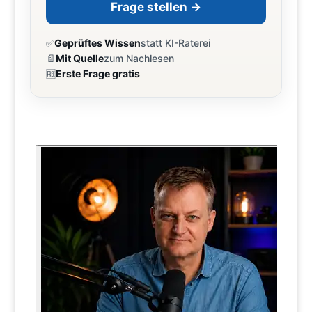
Frage stellen →
✅
Geprüftes Wissen
statt KI-Raterei
📄
Mit Quelle
zum Nachlesen
🆓
Erste Frage gratis