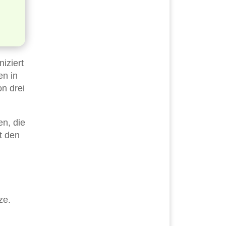
iziert
en in
n drei
n, die
t den
ze.