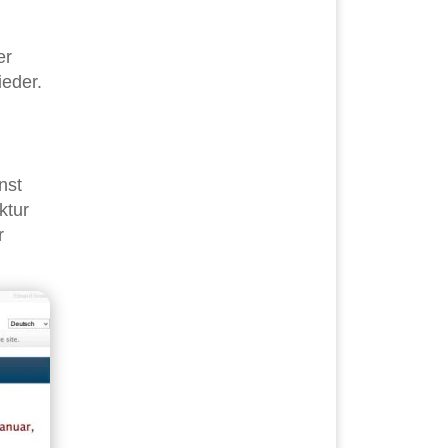
er
ieder.
nst
ktur
r