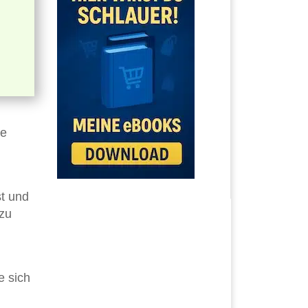
ne
st und
 zu
e sich