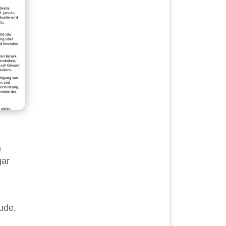
n
gar
ude,