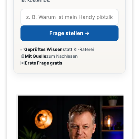
ist kostenlos.
Frage stellen →
✅
Geprüftes Wissen
statt KI-Raterei
📄
Mit Quelle
zum Nachlesen
🆓
Erste Frage gratis