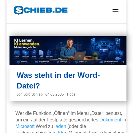
Was steht in der Word-
Datei?
von
Jörg Schieb
|
04.03.2005
|
Tipps
Wer die Funktion „Öffnen“ im Menü „Datei“ benutzt,
um ein auf der Festplatte gespeichertes
Dokument
in
Microsoft
Word zu
laden
(oder die
Tastenkombination [
Strg
][O] benutzt, was denselben