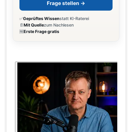
Frage stellen →
✅
Geprüftes Wissen
statt KI-Raterei
📄
Mit Quelle
zum Nachlesen
🆓
Erste Frage gratis