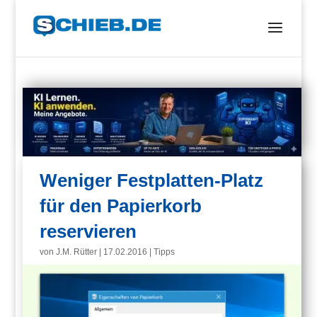
Weniger Festplatten-Platz
für den Papierkorb
reservieren
von
J.M. Rütter
|
17.02.2016
|
Tipps