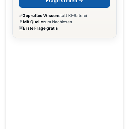
Frage stellen →
✅
Geprüftes Wissen
statt KI-Raterei
📄
Mit Quelle
zum Nachlesen
🆓
Erste Frage gratis