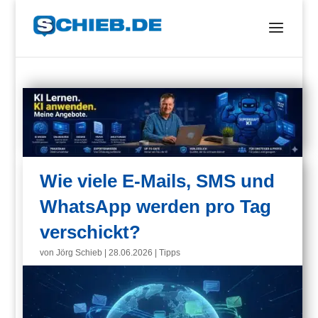
Wie viele E-Mails, SMS und
WhatsApp werden pro Tag
verschickt?
von
Jörg Schieb
|
28.06.2026
|
Tipps