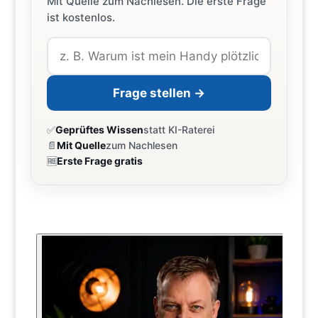
Mit Quelle zum Nachlesen. Die erste Frage
ist kostenlos.
Frage stellen →
✅
Geprüftes Wissen
statt KI-Raterei
📄
Mit Quelle
zum Nachlesen
🆓
Erste Frage gratis