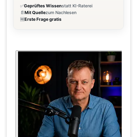
✅
Geprüftes Wissen
statt KI-Raterei
📄
Mit Quelle
zum Nachlesen
🆓
Erste Frage gratis