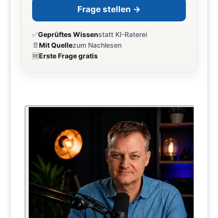
Frage stellen →
✅
Geprüftes Wissen
statt KI-Raterei
📄
Mit Quelle
zum Nachlesen
🆓
Erste Frage gratis