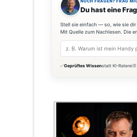
NOCH FRAGEN? FRAG MI
Du hast eine Fra
Stell sie einfach — so, wie sie 
Mit Quelle zum Nachlesen. Die er
✅
Geprüftes Wissen
statt KI-Raterei
📄