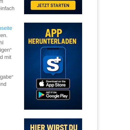
em
infach
seite
ren.
hl
ügen“
nd mit
rgabe“
und