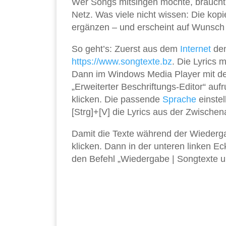
Wer Songs mitsingen möchte, braucht
Netz. Was viele nicht wissen: Die kopi
ergänzen – und erscheint auf Wunsch 
So geht’s: Zuerst aus dem
Internet
den
https://www.songtexte.bz
. Die Lyrics 
Dann im Windows Media Player mit de
„Erweiterter Beschriftungs-Editor“ auf
klicken. Die passende
Sprache
einstel
[Strg]+[V] die Lyrics aus der Zwische
Damit die Texte während der Wiederga
klicken. Dann in der unteren linken Ec
den Befehl „Wiedergabe | Songtexte und 