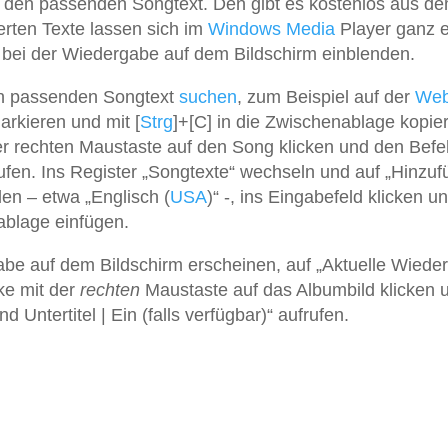
 den passenden Songtext. Den gibt es kostenlos aus d
erten Texte lassen sich im
Windows
Media
Player ganz e
bei der Wiedergabe auf dem Bildschirm einblenden.
 passenden Songtext
suchen
, zum Beispiel auf der
Web
markieren und mit [
Strg
]+[C] in die Zwischenablage kopie
r rechten Maustaste auf den Song klicken und den Befe
rufen. Ins Register „Songtexte“ wechseln und auf „Hinzuf
len – etwa „Englisch (
USA
)“ -, ins Eingabefeld klicken u
nablage einfügen.
be auf dem Bildschirm erscheinen, auf „Aktuelle Wiede
ke mit der
rechten
Maustaste auf das Albumbild klicken 
Untertitel | Ein (falls verfügbar)“ aufrufen.