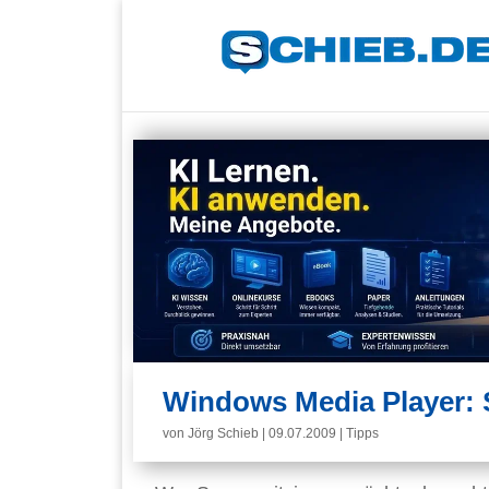
Windows Media Player: 
von
Jörg Schieb
|
09.07.2009
|
Tipps