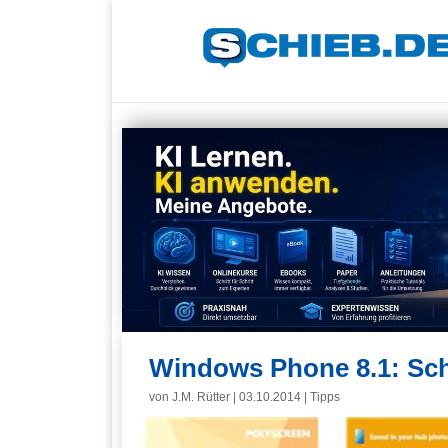
Windows Phone 8.1: Sch
von
J.M. Rütter
|
03.10.2014
|
Tipps