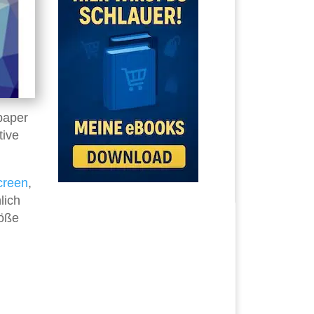
paper
tive
creen
,
lich
röße