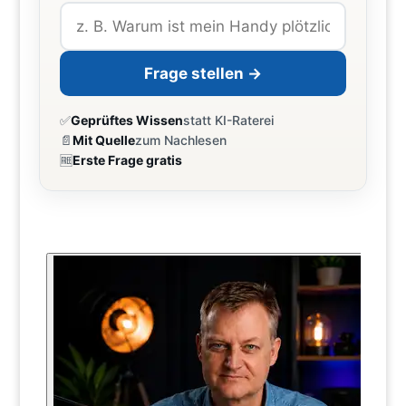
Frage stellen →
✅
Geprüftes Wissen
statt KI-Raterei
📄
Mit Quelle
zum Nachlesen
🆓
Erste Frage gratis