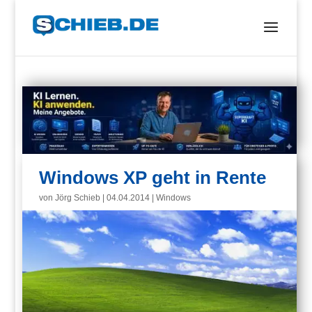
Windows XP geht in Rente
von
Jörg Schieb
|
04.04.2014
|
Windows