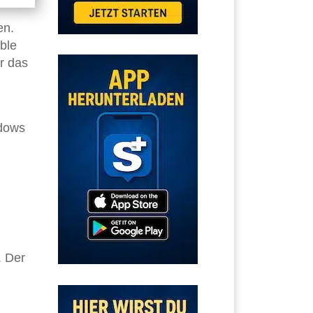
en.
ble
r das
ndows
. Der