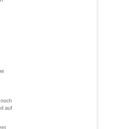
en
ne
n noch
nd auf
dem