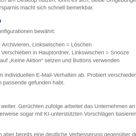
 auch am Desktop nutzen, lohnt es sich, beide Umgebung
rsparnis macht sich schnell bemerkbar.
n
onfigurationen bewährt:
 Archivieren, Linkswischen = Löschen
 Verschieben in Hauptordner, Linkswischen = Snooze
 auf „Keine Aktion“ setzen und Buttons verwenden
om individuellen E-Mail-Verhalten ab. Probiert verschiede
ch passende gefunden habt.
h weiter. Gerüchten zufolge arbeitet das Unternehmen a
erweise sogar mit KI-unterstützten Vorschlägen basiere
en aber bereits eine deutliche Verbesserung gegenüber 