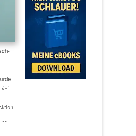
sch-
t
wurde
ungen
Aktion
 und