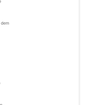
e
e dem
n
e