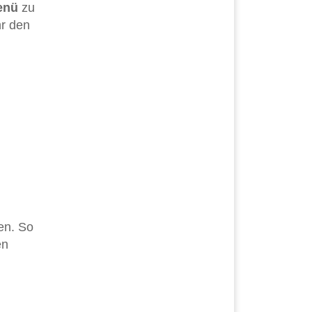
enü
zu
hr den
en. So
en