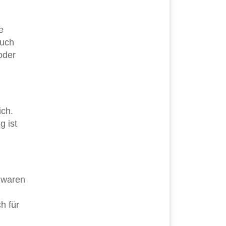
e
auch
oder
ich.
g ist
 waren
h für