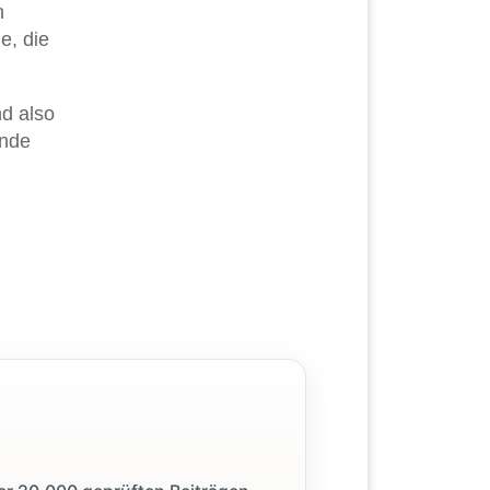
n
e, die
nd also
ende