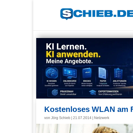
Kostenloses WLAN am Fl
von
Jörg Schieb
|
21.07.2014
|
Netzwerk