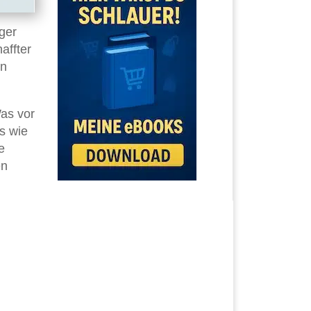
ger
affter
nn
as vor
ts wie
e
en