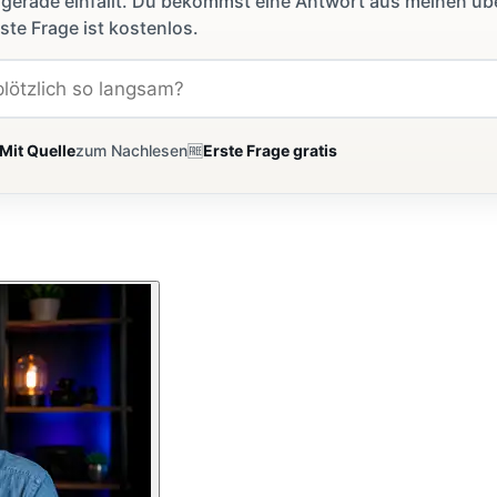
dir gerade einfällt. Du bekommst eine Antwort aus meinen ü
ste Frage ist kostenlos.
Mit Quelle
zum Nachlesen
🆓
Erste Frage gratis