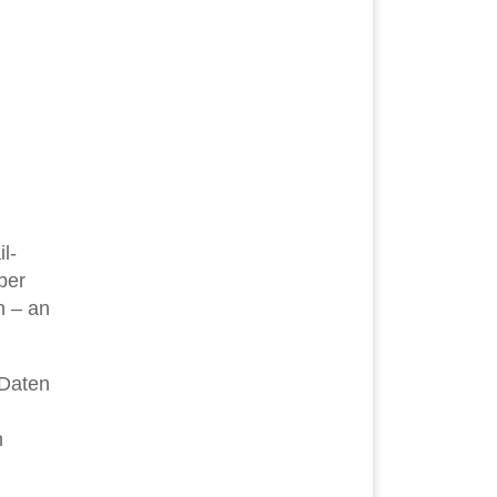
l-
ber
n – an
 Daten
n