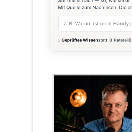
Stell sie einfach — so, wie sie 
Mit Quelle zum Nachlesen. Die er
✅
Geprüftes Wissen
statt KI-Raterei
📄