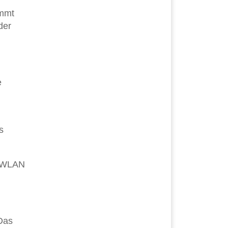
ommt
der
e
s
n-WLAN
 Das