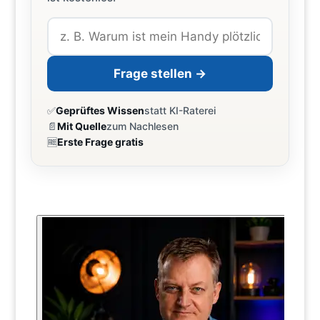
Frage stellen →
✅
Geprüftes Wissen
statt KI-Raterei
📄
Mit Quelle
zum Nachlesen
🆓
Erste Frage gratis